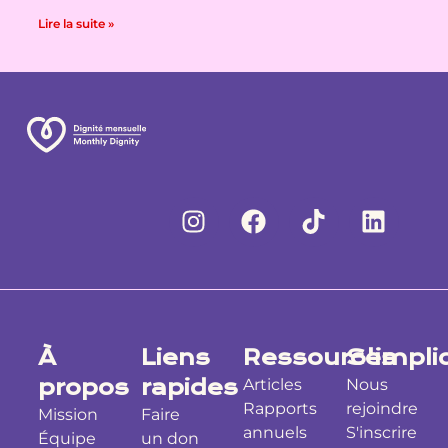
Lire la suite »
À
Liens
Ressources
S'impli
propos
rapides
Articles
Nous
Rapports
rejoindre
Mission
Faire
annuels
S'inscrire
Équipe
un don