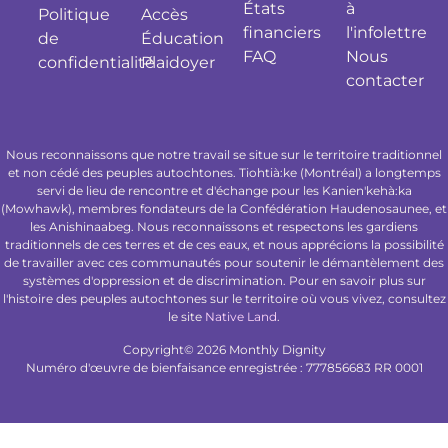
États
à
Politique
Accès
financiers
l'infolettre
de
Éducation
FAQ
Nous
confidentialité
Plaidoyer
contacter
Nous reconnaissons que notre travail se situe sur le territoire traditionnel
et non cédé des peuples autochtones. Tiohtià:ke (Montréal) a longtemps
servi de lieu de rencontre et d'échange pour les Kanien'kehà:ka
(Mowhawk), membres fondateurs de la Confédération Haudenosaunee, et
les Anishinaabeg. Nous reconnaissons et respectons les gardiens
traditionnels de ces terres et de ces eaux, et nous apprécions la possibilité
de travailler avec ces communautés pour soutenir le démantèlement des
systèmes d'oppression et de discrimination. Pour en savoir plus sur
l'histoire des peuples autochtones sur le territoire où vous vivez, consultez
le site
Native Land
.
Copyright© 2026 Monthly Dignity
Numéro d'œuvre de bienfaisance enregistrée : 777856683 RR 0001