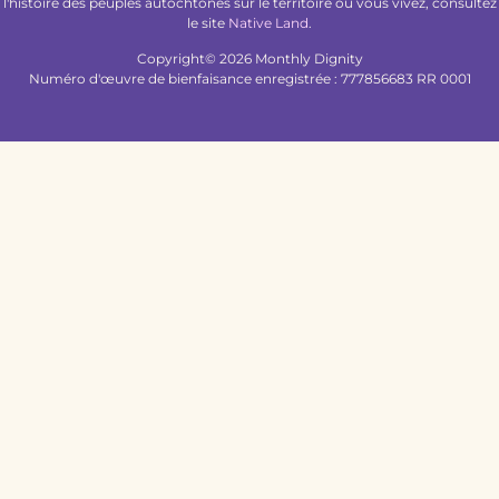
l'histoire des peuples autochtones sur le territoire où vous vivez, consultez
le site
Native Land
.
Copyright© 2026 Monthly Dignity
Numéro d'œuvre de bienfaisance enregistrée : 777856683 RR 0001