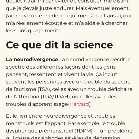
douleur. J’ai fini par éviter de consulter, me disant
que je devais juste endurer. Mais éventuellement,
j’ai trouvé un·e médecin (qui menstruait aussi), qui
m’a réellement écouté·e et m’a aidé·e à chercher
les soins que je mérite.
Ce que dit la science
La neurodivergence
La neurodivergence décrit le
spectre des différentes façons dont les gens
pensent, ressentent et vivent la vie. Ça inclut
souvent les personnes avec un trouble du spectre
de l’autisme (TSA), celles avec un trouble déficitaire
de l’attention (TDA/TDAH), ou celles avec des
troubles d’apprentissage(
Harvard
).
Et le lien entre neurodivergence et troubles
menstruels est frappant. Par exemple, le trouble
dysphorique prémenstruel (TDPM) — un problème
qui cause des épisodes sévères de dépression,