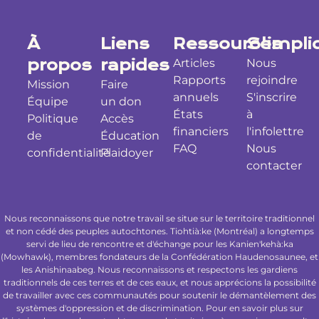
À
Liens
Ressources
S'impli
propos
rapides
Articles
Nous
Rapports
rejoindre
Mission
Faire
annuels
S'inscrire
Équipe
un don
États
à
Politique
Accès
financiers
l'infolettre
de
Éducation
FAQ
Nous
confidentialité
Plaidoyer
contacter
Nous reconnaissons que notre travail se situe sur le territoire traditionnel
et non cédé des peuples autochtones. Tiohtià:ke (Montréal) a longtemps
servi de lieu de rencontre et d'échange pour les Kanien'kehà:ka
(Mowhawk), membres fondateurs de la Confédération Haudenosaunee, et
les Anishinaabeg. Nous reconnaissons et respectons les gardiens
traditionnels de ces terres et de ces eaux, et nous apprécions la possibilité
de travailler avec ces communautés pour soutenir le démantèlement des
systèmes d'oppression et de discrimination. Pour en savoir plus sur